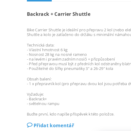
Backrack + Carrier Shuttle
Bike Carrier Shuttle je ideální pro přepravu 2 kol (nebo el
Shuttle a kolo je zatlačeno do držáku s minimální námahou
Technická data:
- Vlastní hmotnost 6 kg
- Nosnost 28 kg na nosné rameno
- na levém i pravém zadním nosiči + přizpůsobení
- Před přepravou musí být z předních kol odstraněny blatn
- Použitelné do šířky pneumatiky 3" a 26-29" kola
Obsah balení:
- 1 x přepravník kol (pro přepravu dvou kol jsou potřeba d
Vyžaduje:
- Backrack+
- světelnou rampu
Buďte první, kdo napíše příspěvek k této položce.
Přidat komentář