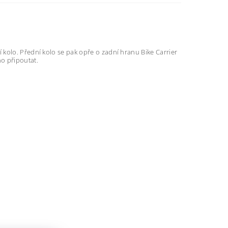
ní kolo. Přední kolo se pak opře o zadní hranu Bike Carrier
no připoutat.