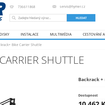
servis@hymer.cz
736611868
DISKY
INSTALACE
MULTIMÉDIA
CESTOVÁNÍ A
ODMÍNKY
KONTAKTY
krack+ Bike Carrier Shuttle
 CARRIER SHUTTLE
Backrack + 
Dostupnost
10 462 