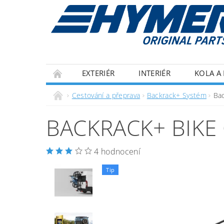
EXTERIÉR
INTERIÉR
KOLA A 
ECOFLOW
IZOLACE
OBCHODNÍ P
Cestování a přeprava
Backrack+ Systém
Bac
BACKRACK+ BIKE
4 hodnocení
Tip