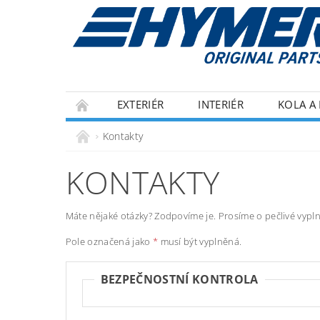
EXTERIÉR
INTERIÉR
KOLA A 
ECOFLOW
IZOLACE
OBCHODNÍ P
Kontakty
KONTAKTY
Máte nějaké otázky? Zodpovíme je. Prosíme o pečlivé vypln
Pole označená jako
*
musí být vyplněná.
BEZPEČNOSTNÍ KONTROLA