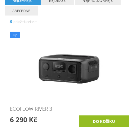
NEJLEVNĚJŠÍ
NEJDRAŽŠÍ
NEJPRODÁVANĚJŠÍ
ABECEDNĚ
8
položek celkem
Tip
ECOFLOW RIVER 3
6 290 Kč