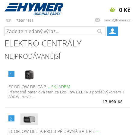
0 Kč
servis@hymer.cz
736611868
ELEKTRO CENTRÁLY
NEJPRODÁVANĚJŠÍ
1.
ECOFLOW DELTA 3
–
SKLADEM
Přenosná bateriová stanice EcoFlow DELTA 3 potěší výkonem 1
800 W, navíc...
17 890 Kč
2.
ECOFLOW DELTA PRO 3 PŘÍDAVNÁ BATERIE
–
.