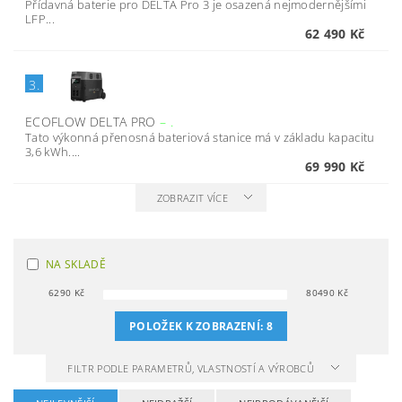
Přídavná baterie pro DELTA Pro 3 je osazená nejmodernějšími
LFP...
62 490 Kč
3.
ECOFLOW DELTA PRO
–
.
Tato výkonná přenosná bateriová stanice má v základu kapacitu
3,6 kWh....
69 990 Kč
ZOBRAZIT VÍCE
NA SKLADĚ
6290
Kč
80490
Kč
POLOŽEK K ZOBRAZENÍ:
8
FILTR PODLE PARAMETRŮ, VLASTNOSTÍ A VÝROBCŮ