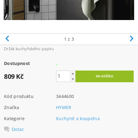
1
z 3
Držák kuchyňského papíru
Dostupnost
.
809 Kč
Kód produktu
3444600
Značka
HYMER
Kategorie
Kuchyně a koupelna
Dotaz