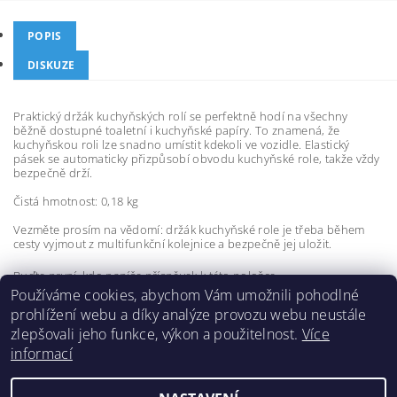
POPIS
DISKUZE
Praktický držák kuchyňských rolí se perfektně hodí na všechny
běžně dostupné toaletní i kuchyňské papíry. To znamená, že
kuchyňskou roli lze snadno umístit kdekoli ve vozidle. Elastický
pásek se automaticky přizpůsobí obvodu kuchyňské role, takže vždy
bezpečně drží.
Čistá hmotnost: 0,18 kg
Vezměte prosím na vědomí: držák kuchyňské role je třeba během
cesty vyjmout z multifunkční kolejnice a bezpečně jej uložit.
Buďte první, kdo napíše příspěvek k této položce.
Používáme cookies, abychom Vám umožnili pohodlné
Přidat komentář
prohlížení webu a díky analýze provozu webu neustále
zlepšovali jeho funkce, výkon a použitelnost.
Více
informací