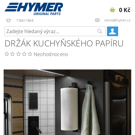
0 Kč
servis@hymer.cz
736611868
DRŽÁK KUCHYŇSKÉHO PAPÍRU
Neohodnoceno