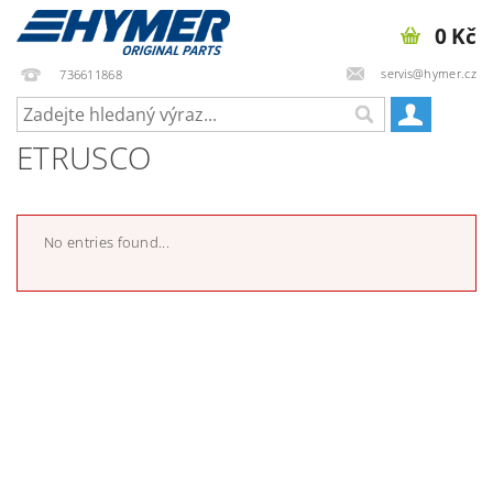
0 Kč
servis@hymer.cz
736611868
ETRUSCO
No entries found...