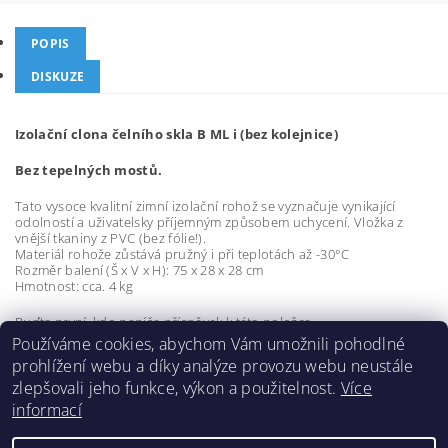
POPIS
DISKUZE
Izolační clona čelního skla B ML i (bez kolejnice)
Bez tepelných mostů.
Tato vysoce kvalitní zimní izolační rohož se vyznačuje vynikající
odolností a uživatelsky příjemným způsobem uchycení. Vložka z
vnější tkaniny z PVC (bez fólie!).
Materiál rohože zůstává pružný i při teplotách až -30°C
Rozměr balení (Š x V x H): 75 x 28 x 28 cm
Hmotnost: cca. 4 kg
Buďte první, kdo napíše příspěvek k této položce.
Používáme cookies, abychom Vám umožnili pohodlné
Přidat komentář
prohlížení webu a díky analýze provozu webu neustále
zlepšovali jeho funkce, výkon a použitelnost.
Více
informací