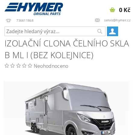
0 Kč
servis@hymer.cz
736611868
IZOLAČNÍ CLONA ČELNÍHO SKLA
B ML I (BEZ KOLEJNICE)
Neohodnoceno