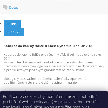
Dotaz
POPIS
DISKUZE
Koberec do kabiny řidiče B-Class Dynamic-Line 2017-18
Koberec do kabiny řidiče pro všechny třídy B od modelového roku
2011
Moderní textilní lemování v nubukové optice s dvojitým švem,
prémiovým vyšívaným logem a s navařeným textilním chráničem paty
a protiskluzovým pryžovým granulátem na zadní straně.
Ekologicky nezávadné: Udržitelné balení díky opakovaně
použitelnému krytu s praktickým zapínáním na zip.
Buďte první, kdo napíše příspěvek k této položce.
Používáme cookies, abychom Vám umožnili pohodlné
Přidat komentář
prohlížení webu a díky analýze provozu webu neustále
zlepšovali jeho funkce, výkon a použitelnost.
Více