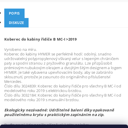
POPIS
DISKUZE
Koberec do kabiny řidiče B MC-I >2019
Vyrobeno na míru.
Koberec do kabiny HYMER se perfektně hodí: odolný, snadno
udržovatelný polypropylenový všívaný velur s lepeným chráničem
paty a spodní stranou z pryžového granulátu. Lze přizpůsobit
prémiovým nubukovým okrajem a dvojitým šitým designem a logem
HYMER. Je také vybavena upevňovacími body, aby se zabránilo
sklouznutí, protože je zasunuto do originálního příslušenství
Mercedes.
Číslo dílu 3024839: Koberec do kabiny řidiče pro všechny B MC-l od
modelového roku 2019 s elektrickou brzdou.
Číslo dílu 3032184: Koberec do kabiny řidiče pro všechny B MC-l od
modelového roku 2019 s manuální brzdou.
Ekologicky nezávadné: Udržitelné balení díky opakovaně
použitelnému krytu s praktickým zapínáním na zip.
Buďte první, kdo napíše příspěvek k této položce.