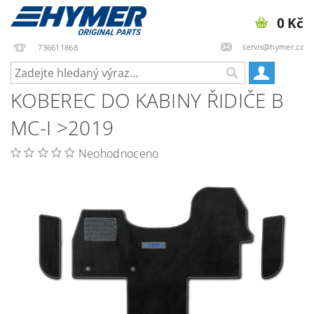
0 Kč
servis@hymer.cz
736611868
KOBEREC DO KABINY ŘIDIČE B
MC-I >2019
Neohodnoceno