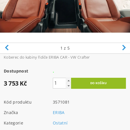
1
z 5
Koberec do kabiny řidiče ERIBA CAR - VW Crafter
Dostupnost
.
3 753 Kč
Kód produktu
3571081
Značka
ERIBA
Kategorie
Ostatní