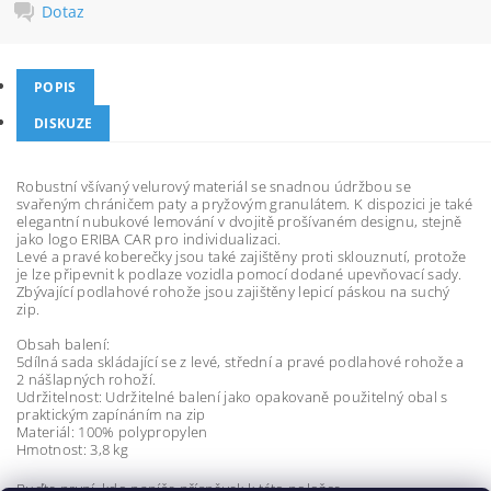
Dotaz
POPIS
DISKUZE
Robustní všívaný velurový materiál se snadnou údržbou se
svařeným chráničem paty a pryžovým granulátem. K dispozici je také
elegantní nubukové lemování v dvojitě prošívaném designu, stejně
jako logo ERIBA CAR pro individualizaci.
Levé a pravé koberečky jsou také zajištěny proti sklouznutí, protože
je lze připevnit k podlaze vozidla pomocí dodané upevňovací sady.
Zbývající podlahové rohože jsou zajištěny lepicí páskou na suchý
zip.
Obsah balení:
5dílná sada skládající se z levé, střední a pravé podlahové rohože a
2 nášlapných rohoží.
Udržitelnost: Udržitelné balení jako opakovaně použitelný obal s
praktickým zapínáním na zip
Materiál: 100% polypropylen
Hmotnost: 3,8 kg
Buďte první, kdo napíše příspěvek k této položce.