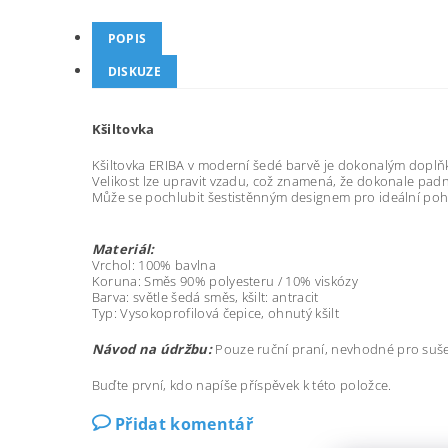
POPIS
DISKUZE
Kšiltovka
Kšiltovka ERIBA v moderní šedé barvě je dokonalým dopl
Velikost lze upravit vzadu, což znamená, že dokonale pad
Může se pochlubit šestistěnným designem pro ideální pohod
Materiál:
Vrchol: 100% bavlna
Koruna: Směs 90% polyesteru / 10% viskózy
Barva: světle šedá směs, kšilt: antracit
Typ: Vysokoprofilová čepice, ohnutý kšilt
Návod na údržbu:
Pouze ruční praní, nevhodné pro sušení
Buďte první, kdo napíše příspěvek k této položce.
Přidat komentář