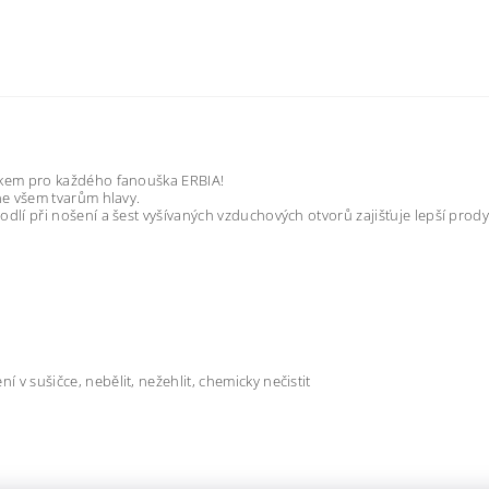
ňkem pro každého fanouška ERBIA!
ne všem tvarům hlavy.
lí při nošení a šest vyšívaných vzduchových otvorů zajišťuje lepší prody
 v sušičce, nebělit, nežehlit, chemicky nečistit