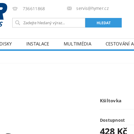
servis@hymer.cz
736611868
DISKY
INSTALACE
MULTIMÉDIA
CESTOVÁNÍ A
ODMÍNKY
KONTAKTY
Kšiltovka
Dostupnost
428 Kč