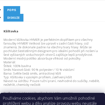
POPIS
DISKUZE
Kšiltovka
Moderní kšiltovka HYMER je perfektním doplňkem pro všechny
fanoušky HYMER! Velikost lze upravit v zadní části hlavy, což
znamená, že dokonale padne na všechny tvary hlavy. Může se
pochlubit šestistěnným designem pro ideální pohodlí při nošení a
šest vyšívaných vzduchových otvorů zajišťuje lepší prodyšnost.
Moderní modrý potítko absorbuje vlhkost od pokožky.
Materiál:
Štítek: 100% bavlna
Směs hlavové části: 90 % polyester / 10 % viskózní
Barva: Světle šedá směs, antracitový kšilt
Typ: Kšiltovka s vysokým profilem, zakřivený kšilt
Návod na údržbu: Pouze ruční praní, nevhodné do sušičky, nebělit,
nežehlit, chemicky nečistit
Buďte první, kdo napíše příspěvek k této položce.
Používáme cookies, abychom Vám umožnili pohodlné
Přidat komentář
prohlížení webu a díky analýze provozu webu neustále