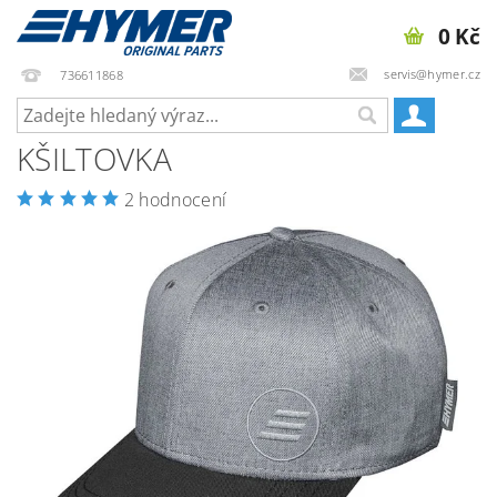
0 Kč
servis@hymer.cz
736611868
KŠILTOVKA
2 hodnocení