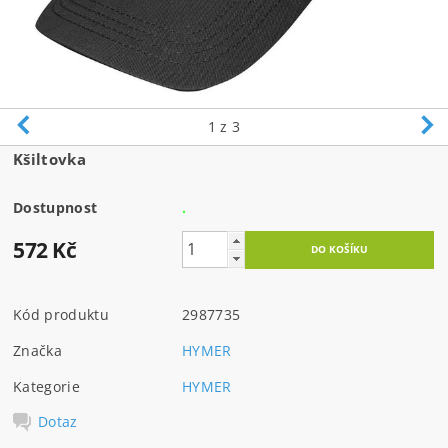
1
z 3
Kšiltovka
Dostupnost
.
572 Kč
Kód produktu
2987735
Značka
HYMER
Kategorie
HYMER
Dotaz