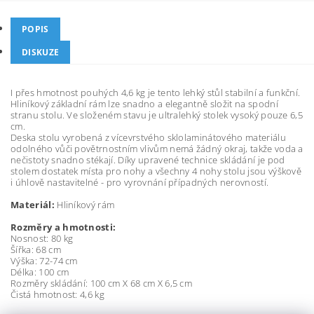
POPIS
DISKUZE
I přes hmotnost pouhých 4,6 kg je tento lehký stůl stabilní a funkční.
Hliníkový základní rám lze snadno a elegantně složit na spodní
stranu stolu. Ve složeném stavu je ultralehký stolek vysoký pouze 6,5
cm.
Deska stolu vyrobená z vícevrstvého sklolaminátového materiálu
odolného vůči povětrnostním vlivům nemá žádný okraj, takže voda a
nečistoty snadno stékají. Díky upravené technice skládání je pod
stolem dostatek místa pro nohy a všechny 4 nohy stolu jsou výškově
i úhlově nastavitelné - pro vyrovnání případných nerovností.
Materiál:
Hliníkový rám
Rozměry a hmotnosti:
Nosnost: 80 kg
Šířka: 68 cm
Výška: 72-74 cm
Délka: 100 cm
Rozměry skládání: 100 cm X 68 cm X 6,5 cm
Čistá hmotnost: 4,6 kg