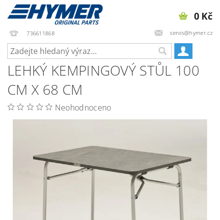
0 Kč
servis@hymer.cz
736611868
LEHKÝ KEMPINGOVÝ STŮL 100
CM X 68 CM
Neohodnoceno