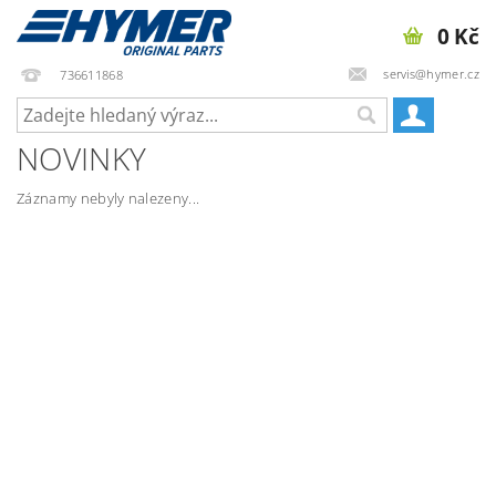
0 Kč
servis@hymer.cz
736611868
NOVINKY
Záznamy nebyly nalezeny...