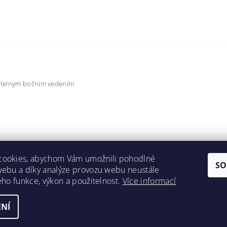
užitelným bočním vedením
cookies, abychom Vám umožnili pohodlné
SO
webu a díky analýze provozu webu neustále
jeho funkce, výkon a použitelnost.
Více informací
NÍ