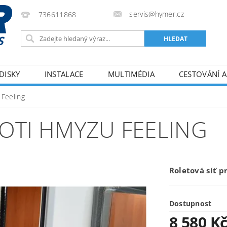
servis@hymer.cz
736611868
DISKY
INSTALACE
MULTIMÉDIA
CESTOVÁNÍ A
ODMÍNKY
KONTAKTY
 Feeling
ROTI HMYZU FEELING
Roletová síť p
Dostupnost
8 580 K