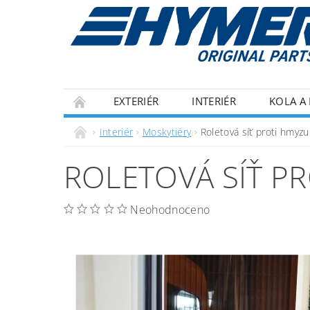
EXTERIÉR
INTERIÉR
KOLA A 
ECOFLOW
IZOLACE
OBCHODNÍ P
Interiér
Moskytiéry
Roletová síť proti hmyzu
ROLETOVÁ SÍŤ P
Neohodnoceno