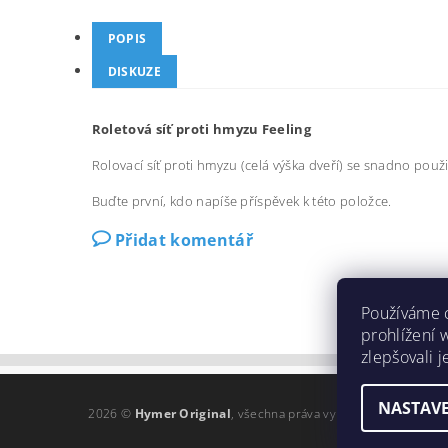
POPIS
DISKUZE
Roletová síť proti hmyzu Feeling
Rolovací síť proti hmyzu (celá výška dveří) se snadno po
Buďte první, kdo napíše příspěvek k této položce.
Přidat komentář
Používáme 
prohlížení 
zlepšovali 
NASTAVE
2026 ©
Hymer Original
, všechna práva vyhrazena