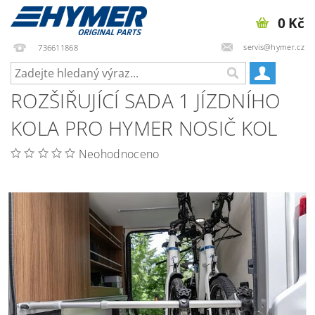
0 Kč
servis@hymer.cz
736611868
ROZŠIŘUJÍCÍ SADA 1 JÍZDNÍHO
KOLA PRO HYMER NOSIČ KOL
Neohodnoceno