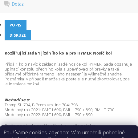
Dotaz
POPIS
DISKUZE
Rozšiřující sada 1 jízdního kola pro HYMER Nosič kol
Přidá 1 kolo navíc k základní sadě nosiče kol HYMER. Sada obsahuje
upínací konzolu předního kola a upevňovací přípravky a také
přídavné přídržné rameno. Jeho nasazení je výjimečně snadné.
Poznámka: v případě manželské postele je nutné zkontrolovat, zda
je instalace možná.
Nehodí se s:
Tramp SL 704, B PremiumLine 704+798
Modelový rok 2021: BMC-I 690; BML-I 790 + 890, BML-T 790
Modelový rok 2022: BMC-I 690; BML-I 790 + 890
Buďte první, kdo napíše příspěvek k této položce.
Používáme cookies, abychom Vám umožnili pohodlné
Přidat komentář