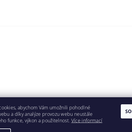
cookies, abychom Vám umožnili pohodlné
SO
webu a díky analýze provozu webu neustále
jeho funkce, výkon a použitelnost.
Více informací