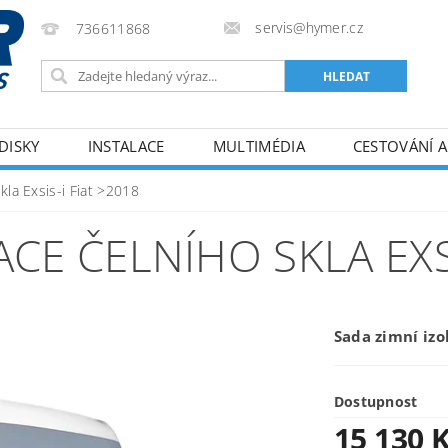
servis@hymer.cz
736611868
DISKY
INSTALACE
MULTIMÉDIA
CESTOVÁNÍ A
ODMÍNKY
KONTAKTY
kla Exsis-i Fiat >2018
CE ČELNÍHO SKLA EXSI
Sada zimní izol
Dostupnost
15 130 