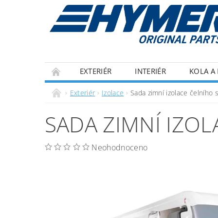
EXTERIÉR
INTERIÉR
KOLA A 
ECOFLOW
IZOLACE
OBCHODNÍ P
Exteriér
Izolace
Sada zimní izolace čelního s
SADA ZIMNÍ IZOLA
Neohodnoceno