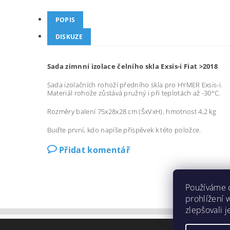
POPIS
DISKUZE
Sada zimnní izolace čelního skla Exsis-i Fiat >2018
Sada izolačních rohoží předního skla pro HYMER Exsis-i.
Materiál rohože zůstává pružný i při teplotách až -30°C.
Rozměry balení 75x28x28 cm (ŠxVxH), hmotnost 4,2 kg
Buďte první, kdo napíše příspěvek k této položce.
Přidat komentář
Používáme 
prohlížení 
zlepšovali 