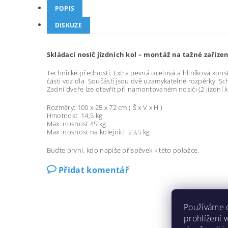
POPIS
DISKUZE
Skládací nosič jízdních kol – montáž na tažné zařízení
Technické přednosti: Extra pevná ocelová a hliníková konstru
části vozidla. Součástí jsou dvě uzamykatelné rozpěrky. Sc
Zadní dveře lze otevřít při namontovaném nosiči (2 jízdní
Rozměry: 100 x 25 x 72 cm ( Š x V x H )
Hmotnost: 14,5 kg
Max. nosnost 45 kg
Max. nosnost na kolejnici: 23,5 kg
Buďte první, kdo napíše příspěvek k této položce.
Přidat komentář
Používáme 
prohlížení 