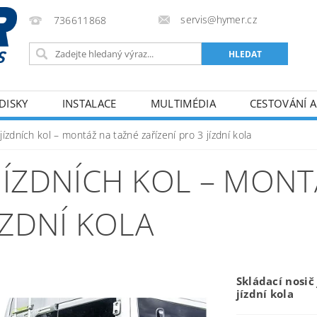
servis@hymer.cz
736611868
DISKY
INSTALACE
MULTIMÉDIA
CESTOVÁNÍ A
ODMÍNKY
KONTAKTY
jízdních kol – montáž na tažné zařízení pro 3 jízdní kola
JÍZDNÍCH KOL – MON
ÍZDNÍ KOLA
Skládací nosič
jízdní kola