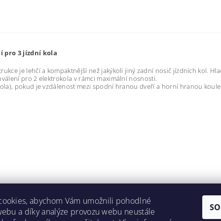
 pro 3 jízdní kola
kce je lehčí a kompaktnější než jakýkoli jiný zadní nosič jízdních kol. Hlad
hválení pro 2 elektrokola v rámci maximální nosnosti.
 kola), pokud je vzdálenost mezi spodní hranou dveří a horní hranou koule
cookies, abychom Vám umožnili pohodlné
SO
webu a díky analýze provozu webu neustále