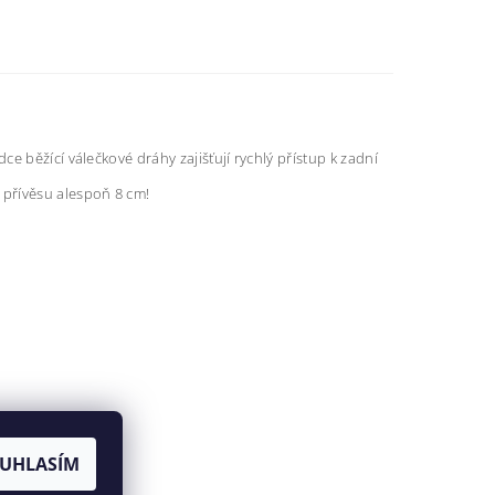
ce běžící válečkové dráhy zajišťují rychlý přístup k zadní
 přívěsu alespoň 8 cm!
UHLASÍM