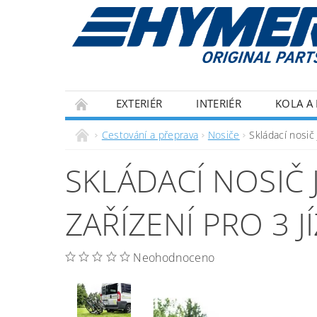
EXTERIÉR
INTERIÉR
KOLA A 
ECOFLOW
IZOLACE
OBCHODNÍ P
Cestování a přeprava
Nosiče
Skládací nosič 
SKLÁDACÍ NOSIČ 
ZAŘÍZENÍ PRO 3 J
Neohodnoceno