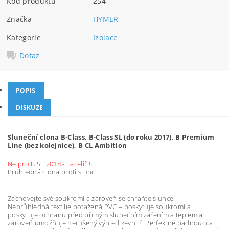
Kód produktu
254
Značka
HYMER
Kategorie
Izolace
Dotaz
POPIS
DISKUZE
Sluneční clona B-Class, B-Class SL (do roku 2017), B Premium
Line (bez kolejnice), B CL Ambition
Ne pro B SL 2018 - Facelift!
Průhledná clona proti slunci
Zachovejte své soukromí a zároveň se chraňte slunce.
Neprůhledná textilie potažená PVC – poskytuje soukromí a
poskytuje ochranu před přímým slunečním zářením a teplem a
zároveň umožňuje nerušený výhled zevnitř. Perfektně padnoucí a