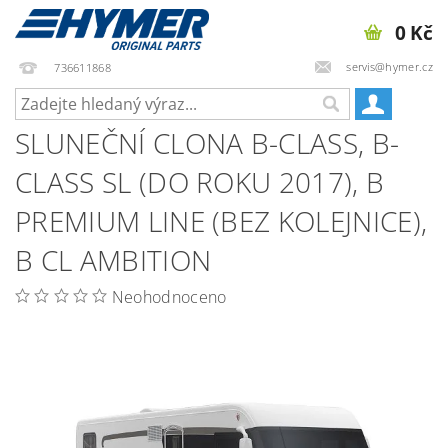
0 Kč
servis@hymer.cz
736611868
SLUNEČNÍ CLONA B-CLASS, B-
CLASS SL (DO ROKU 2017), B
PREMIUM LINE (BEZ KOLEJNICE),
B CL AMBITION
Neohodnoceno