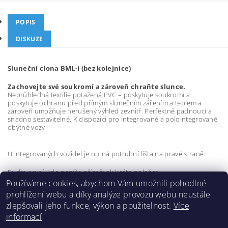
POPIS
DISKUZE
Sluneční clona BML-i (bez kolejnice)
Zachovejte své soukromí a zároveň chraňte slunce.
Neprůhledná textilie potažená PVC – poskytuje soukromí a
poskytuje ochranu před přímým slunečním zářením a teplem a
zároveň umožňuje nerušený výhled zevnitř. Perfektně padnoucí a
snadno sestavitelné. K dispozici pro integrované a polointegrované
obytné vozy.
U integrovaných vozidel je nutná potrubní lišta na pravé straně.
Buďte první, kdo napíše příspěvek k této položce.
Používáme cookies, abychom Vám umožnili pohodlné
Přidat komentář
prohlížení webu a díky analýze provozu webu neustále
zlepšovali jeho funkce, výkon a použitelnost.
Více
informací