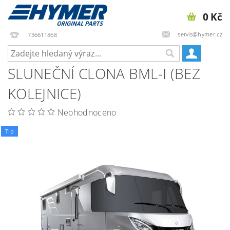
0 Kč
servis@hymer.cz
736611868
SLUNEČNÍ CLONA BML-I (BEZ
KOLEJNICE)
Neohodnoceno
Tip