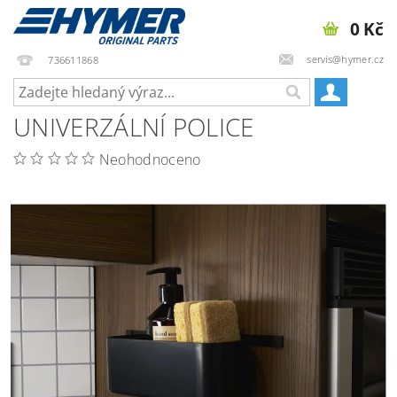
0 Kč
servis@hymer.cz
736611868
UNIVERZÁLNÍ POLICE
Neohodnoceno