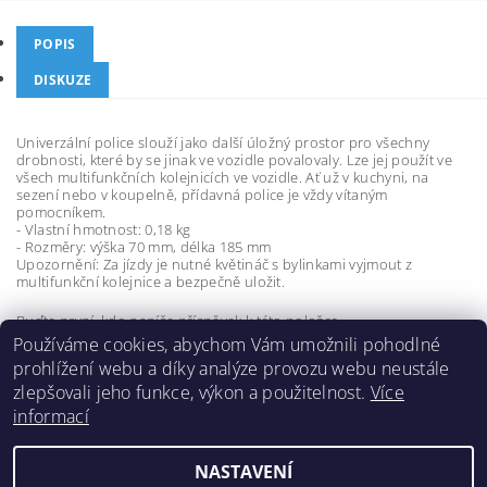
POPIS
DISKUZE
Univerzální police slouží jako další úložný prostor pro všechny
drobnosti, které by se jinak ve vozidle povalovaly. Lze jej použít ve
všech multifunkčních kolejnicích ve vozidle. Ať už v kuchyni, na
sezení nebo v koupelně, přídavná police je vždy vítaným
pomocníkem.
- Vlastní hmotnost: 0,18 kg
- Rozměry: výška 70 mm, délka 185 mm
Upozornění: Za jízdy je nutné květináč s bylinkami vyjmout z
multifunkční kolejnice a bezpečně uložit.
Buďte první, kdo napíše příspěvek k této položce.
Používáme cookies, abychom Vám umožnili pohodlné
Přidat komentář
prohlížení webu a díky analýze provozu webu neustále
zlepšovali jeho funkce, výkon a použitelnost.
Více
informací
NASTAVENÍ