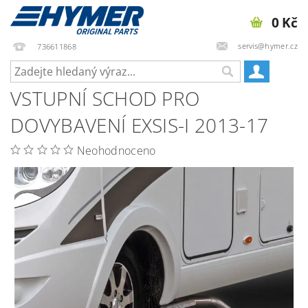
0 Kč
servis@hymer.cz
736611868
VSTUPNÍ SCHOD PRO
DOVYBAVENÍ EXSIS-I 2013-17
Neohodnoceno