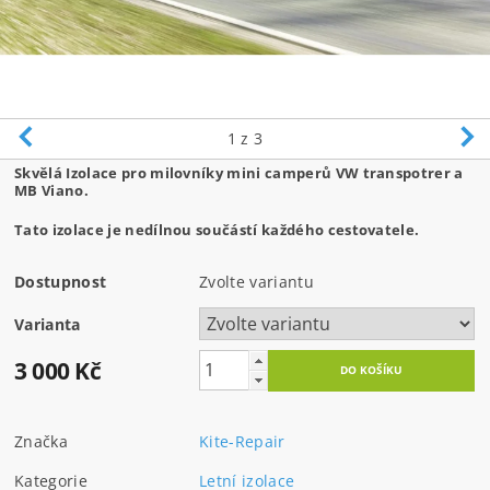
1
z 3
Skvělá Izolace pro milovníky mini camperů VW transpotrer a
MB Viano.
Tato izolace je nedílnou součástí každého cestovatele.
Dostupnost
Zvolte variantu
Varianta
3 000 Kč
Značka
Kite-Repair
Kategorie
Letní izolace