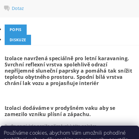
Dotaz
POPIS
DISKUZE
Izolace navržená speciálně pro letní karavaning.
Svrchní reflexní vrstva spolehlivě odrazí
nepříjemné sluneční paprsky a pomáhá tak snížit
teplotu obytného prostoru. Spodní bílá vrstva
chrání lak vozu a projasňuje interiér
Izolaci dodáváme v prodyšném vaku aby se
zamezilo vzniku plísní a zápachu.
Buďte první, kdo napíše příspěvek k této položce.
Používáme cookies, abychom Vám umožnili pohodlné
Přidat komentář