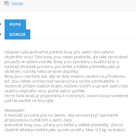
Dotaz
POPIS
DISKUZE
Objevte naše jedinečné plstěné boxy pro zadní část vašeho
obytného vozu! Tyto boxy jsou nejen praktické, ale také opravdové
poutače ve vašem vozidle. Boxy jsou vyrobeny z kvalitní plsti a
nabízejí dostatek prostoru pro lehké a měkké předměty jako je
oblečení, ručníky nebo drobné doplňky.
Boxy jsou navrženy tak, aby se daly snadno zavěsit na přiloženou
tyč. Jsou lehké, prostorově nenáročné a rychle odnímatelné. S
možností přidání dalších krabic můžete rozšířit a upravit zadní část
vašeho obytného vozu podle vašich potřeb.
Horní řada boxů je připevněna k nosné tyči, ostatní boxy (volitelné)
pak lze zavěsit na box výše.
Nebezpečí:
K montáži je nutná pila na železo, aby se nosná tyč optimálně
přizpůsobila rozměrům v zadní části.
Jednotlivé boxy jsou určeny pro lehké a měkké předměty. Zde se
ideálně skladuje textilie jako spodní prádlo. Max. 0,5 kg na krabici.