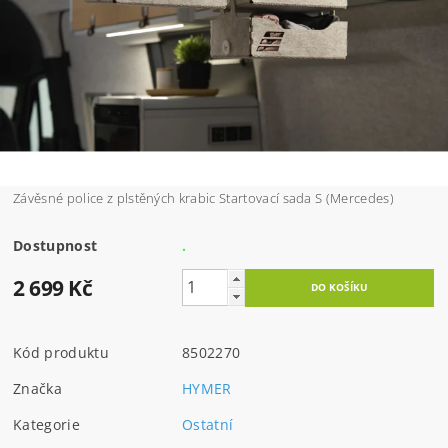
Závěsné police z plstěných krabic Startovací sada S (Mercedes)
Dostupnost
.
2 699 Kč
Kód produktu
8502270
Značka
HYMER
Kategorie
Ostatní