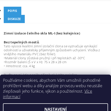
POPIS
DISKUZE
Zimní izolace čelního skla ML-I (bez kolejnice)
Bez tepelných mostů
.
Tato vysoce kvalitní zimní izolační clona se vyznačuje vynikající
odolností a uživatelsky příjemným způsobem uchycení. Vložka z
vnějšího materiálu PVC (bez fólie!).
•Materiál clony zůstává pružný i při teplotách až -30°C
•Rozměr balení (Š x V x H): 75 x 28 x 28 cm
• Hmotnost: cca. 4 kg
Buďte první, kdo napíše příspěvek k této položce.
Používáme cookies, abychom Vám umožnili pohodlné
Přidat komentář
prohlížení webu a díky analýze provozu webu neustále
zlepšovali jeho funkce, výkon a použitelnost.
Více
informací
NASTAVENÍ