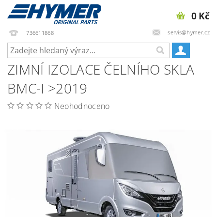
0 Kč
servis@hymer.cz
736611868
ZIMNÍ IZOLACE ČELNÍHO SKLA
BMC-I >2019
Neohodnoceno