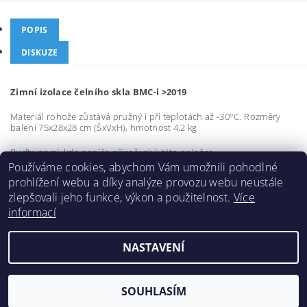
POPIS
DISKUZE
Zimní izolace čelního skla BMC-i >2019
Materiál rohože zůstává pružný i při teplotách až -30°C. Rozměry
balení 75x28x28 cm (ŠxVxH), hmotnost 4,2 kg
Buďte první, kdo napíše příspěvek k této položce.
Používáme cookies, abychom Vám umožnili pohodlné
Přidat komentář
prohlížení webu a díky analýze provozu webu neustále
zlepšovali jeho funkce, výkon a použitelnost.
Více
informací
NASTAVENÍ
2026 ©
Hymer Original
, všechna práva vyhrazena
Vytvořil Shoptet
SOUHLASÍM