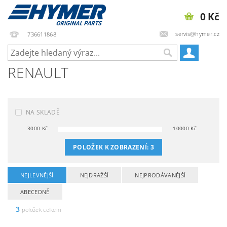
0 Kč
servis@hymer.cz
736611868
RENAULT
NA SKLADĚ
3000
Kč
10000
Kč
POLOŽEK K ZOBRAZENÍ:
3
NEJLEVNĚJŠÍ
NEJDRAŽŠÍ
NEJPRODÁVANĚJŠÍ
ABECEDNĚ
3
položek celkem