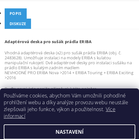
POPIS
DISKUZE
Adaptérová deska pro sušák prádla ERIBA
Vhodná adaptérová deska (x2) pro sušák prádla ERIBA (obj. č.
2483628). Umožňuje instalaci na modely ERIBA s kulatou
manipulační rukojetí. Dvě adaptérové desky pro instalaci sušáku na
prádlo ERIBA s kulatým zadním madlem
NEVHODNÉ PRO ERIBA Nova >2014 + ERIBA Touring + ERIBA Exciting
>2016
Buďte první, kdo napíše příspěvek k této položce.
Používáme cookies, abychom Vám umožnili pohodlné
Přidat komentář
prohlížení webu a díky analýze provozu webu neustále
zlepšovali jeho funkce, výkon a použitelnost.
Více
informací
NASTAVENÍ