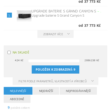
od 37 773 Kč
UPGRADE BATERIE S GRAND CANYON S
–
.
Upgrade baterie S Grand Canyon S
3.
od 37 773 Kč
ZOBRAZIT VÍCE
NA SKLADĚ
424
Kč
2886238
Kč
POLOŽEK K ZOBRAZENÍ:
9
FILTR PODLE PARAMETRŮ, VLASTNOSTÍ A VÝROBCŮ
NEJLEVNĚJŠÍ
NEJDRAŽŠÍ
NEJPRODÁVANĚJŠÍ
ABECEDNĚ
9
položek celkem