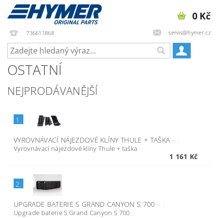
0 Kč
servis@hymer.cz
736611868
OSTATNÍ
NEJPRODÁVANĚJŠÍ
1.
VYROVNÁVACÍ NÁJEZDOVÉ KLÍNY THULE + TAŠKA
–
.
Vyrovnávací nájezdové klíny Thule + taška
1 161 Kč
2.
UPGRADE BATERIE S GRAND CANYON S 700
–
.
Upgrade baterie S Grand Canyon S 700