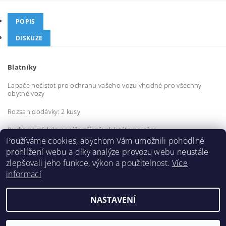
POPIS
DISKUZE
Blatníky
Lapače nečistot pro ochranu vašeho vozu vhodné pro všechny
obytné vozy
Rozsah dodávky: 2 kusy
Buďte první, kdo napíše příspěvek k této položce.
Používáme cookies, abychom Vám umožnili pohodlné
Přidat komentář
prohlížení webu a díky analýze provozu webu neustále
zlepšovali jeho funkce, výkon a použitelnost.
Více
informací
NASTAVENÍ
2026 ©
Hymer Original
, všechna práva vyhrazena