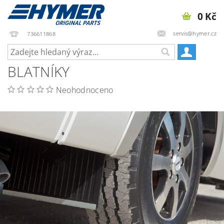
0 Kč
servis@hymer.cz
736611868
BLATNÍKY
Neohodnoceno