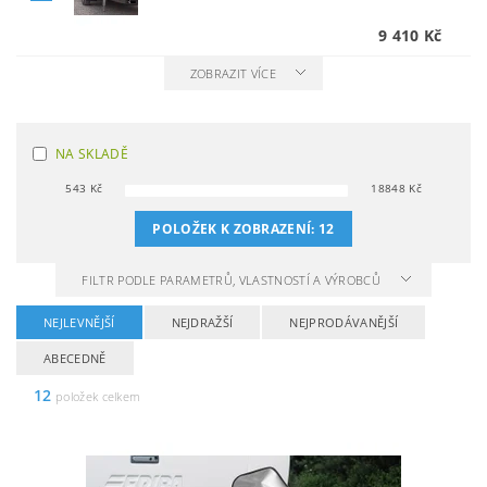
9 410 Kč
ZOBRAZIT VÍCE
NA SKLADĚ
543
Kč
18848
Kč
POLOŽEK K ZOBRAZENÍ:
12
FILTR PODLE PARAMETRŮ, VLASTNOSTÍ A VÝROBCŮ
NEJLEVNĚJŠÍ
NEJDRAŽŠÍ
NEJPRODÁVANĚJŠÍ
ABECEDNĚ
12
položek celkem