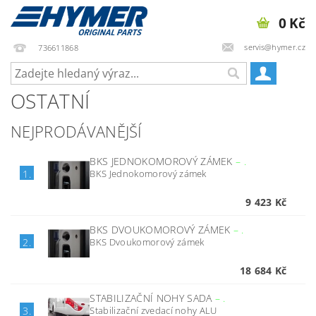
0 Kč
servis@hymer.cz
736611868
OSTATNÍ
NEJPRODÁVANĚJŠÍ
BKS JEDNOKOMOROVÝ ZÁMEK
–
.
BKS Jednokomorový zámek
1.
9 423 Kč
BKS DVOUKOMOROVÝ ZÁMEK
–
.
BKS Dvoukomorový zámek
2.
18 684 Kč
STABILIZAČNÍ NOHY SADA
–
.
Stabilizační zvedací nohy ALU
3.