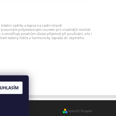
loketní opěrky a kapsa na zadní straně
eny posuvným polyesterovým rounem pro snadnější montáž.
 umožňuje potahům zůstat příjemné při používání, a to i
teriérem kabiny řidiče a harmonicky zapadá do obytného
UHLASÍM
Vytvořil Shoptet