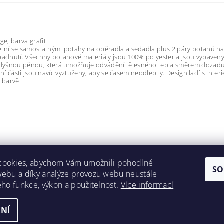
e, barva grafit
ní se samostatnými potahy na opěradla a sedadla plus 2 páry potahů na 
 padnutí. Všechny potahové materiály jsou 100% polyester a jsou vybav
yšnou pěnou, která umožňuje odvádění tělesného tepla směrem dozadu a
upní části jsou navíc vyztuženy, aby se časem neodlepily. Design ladí s in
é barvě
cookies, abychom Vám umožnili pohodlné
SO
webu a díky analýze provozu webu neustále
jeho funkce, výkon a použitelnost.
Více informací
NÍ