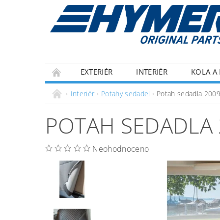
EXTERIÉR
INTERIÉR
KOLA A 
ECOFLOW
IZOLACE
OBCHODNÍ P
Interiér
Potahy sedadel
Potah sedadla 2009
POTAH SEDADLA 
Neohodnoceno