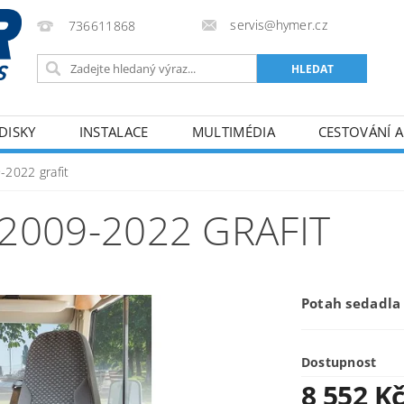
servis@hymer.cz
736611868
DISKY
INSTALACE
MULTIMÉDIA
CESTOVÁNÍ A
ODMÍNKY
KONTAKTY
-2022 grafit
2009-2022 GRAFIT
Potah sedadla 
Dostupnost
8 552 K