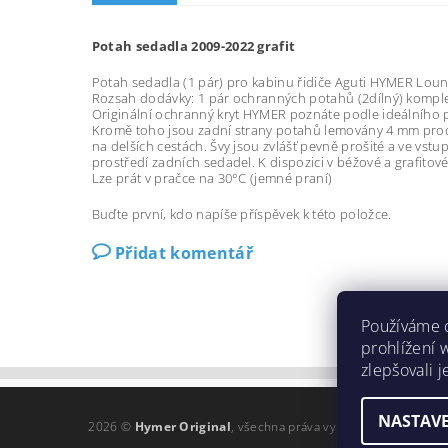
Potah sedadla 2009-2022 grafit
Potah sedadla (1 pár) pro kabinu řidiče Aguti HYMER Loung
Rozsah dodávky: 1 pár ochranných potahů (2dílný) komplet
Originální ochranný kryt HYMER poznáte podle ideálního
Kromě toho jsou zadní strany potahů lemovány 4 mm prod
na delších cestách. Švy jsou zvlášť pevně prošité a ve vst
prostředí zadních sedadel. K dispozici v béžové a grafitov
Lze prát v pračce na 30°C (jemné praní)
Buďte první, kdo napíše příspěvek k této položce.
Přidat komentář
Používáme 
prohlížení 
zlepšovali 
NASTAVE
2026 ©
Hymer Original
, všechna práva vyhrazena