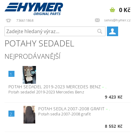
0 Kč
servis@hymer.cz
736611868
POTAHY SEDADEL
NEJPRODÁVANĚJŠÍ
1.
POTAH SEDADEL 2019-2023 MERCEDES BENZ
–
.
Potah sedadel 2019-2023 Mercedes Benz
9 423 Kč
POTAH SEDLA 2007-2008 GRAFIT
–
.
Potah sedla 2007-2008 grafit
2.
8 552 Kč