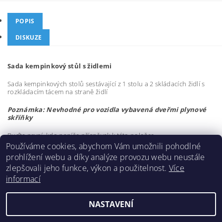
POPIS
DISKUZE
Sada kempinkový stůl s židlemi
Sada kempinkových stolů sestávající z 1 stolu a 2 skládacích židlí s
rozkládacím tácem na straně židlí
Poznámka: Nevhodné pro vozidla vybavená dveřmi plynové
skříňky
Buďte první, kdo napíše příspěvek k této položce.
Používáme cookies, abychom Vám umožnili pohodlné
Přidat komentář
prohlížení webu a díky analýze provozu webu neustále
zlepšovali jeho funkce, výkon a použitelnost.
Více
informací
NASTAVENÍ
2026 ©
Hymer Original
, všechna práva vyhrazena