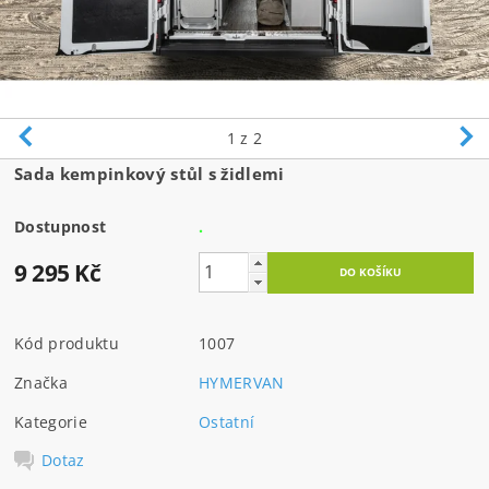
1
z 2
Sada kempinkový stůl s židlemi
Dostupnost
.
9 295 Kč
Kód produktu
1007
Značka
HYMERVAN
Kategorie
Ostatní
Dotaz