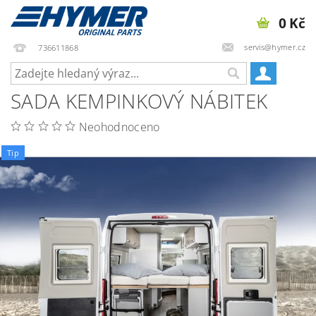
0 Kč
servis@hymer.cz
736611868
SADA KEMPINKOVÝ NÁBITEK
Neohodnoceno
Tip