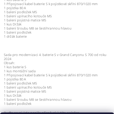
1 Připojovací kabel baterie S k pojistkové skříni 870/1020 mm
1 pojistka 80 A
1 balení podložek M5
1 balení upínacího kotouče M5
1 balení pojistná matice M5
1 kus Držák
1 balení šroubu M8 se šestihrannou hlavou
1 balení podložek
1 držák baterie
Sada pro modernizaci 4. baterie S v Grand Canyonu S 700 od roku
2024
Obsah:
1 kus baterie S
1 kus montážní sada
1 Připojovací kabel baterie S k pojistkové skříni 870/1020 mm
1 pojistka 80 A
1 balení podložek M5
1 balení upínacího kotouče M5
1 balení pojistná matice M5
1 kus Držák
1 balení šroubu M8 se šestihrannou hlavou
1 balení podložek
Buďte první, kdo napíše příspěvek k této položce.