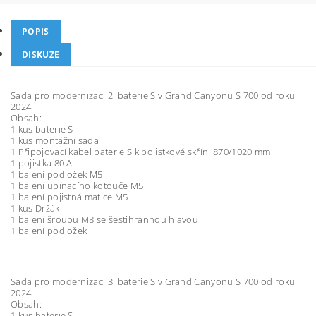
POPIS
DISKUZE
Sada pro modernizaci 2. baterie S v Grand Canyonu S 700 od roku
2024
Obsah:
1 kus baterie S
1 kus montážní sada
1 Připojovací kabel baterie S k pojistkové skříni 870/1020 mm
1 pojistka 80 A
1 balení podložek M5
1 balení upínacího kotouče M5
1 balení pojistná matice M5
1 kus Držák
1 balení šroubu M8 se šestihrannou hlavou
1 balení podložek
Sada pro modernizaci 3. baterie S v Grand Canyonu S 700 od roku
2024
Obsah:
1 kus baterie S