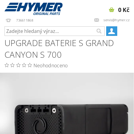
0 Kč
servis@hymer.cz
736611868
UPGRADE BATERIE S GRAND
CANYON S 700
Neohodnoceno