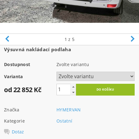
1
z 5
Výsuvná nakládací podlaha
Dostupnost
Zvolte variantu
Varianta
od 22 852 Kč
Značka
HYMERVAN
Kategorie
Ostatní
Dotaz