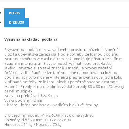
POPIS
DISKUZE
Výsuvná nakládací podlaha
S výsuvnou podlahou zavazadlového prostoru můžete bezpečně
uložit a upevnit svá zavazadla. Podle potřeby lze ložnou podlahu
zasunout směrem ven asi o 80 cm, což umožňuje přístup ke skříním
v zadním interiéru, aniž byste museli vyjímat nebo přeskládat
jakákoli zavazadla. To také značně usnadňuje proces načítání.
Držák na vidlici RadFazz lze také volitelně namontovat na ložnou
podlahu, aby bylo možné v interiéru přepravovat až dvě jízdní kola.
V případě potřeby lze ložnou plochu poměrně snadno odstranit.
Materiál: Profily: 4hranné hliníkové duté profily 30 x 30 mm /Dřevěný
panel: multiplex
zatavená překližka, bříza 9 mm
Výška podlahy: 42 mm
Obsah: 1 ložná podlaha a 8 vodicích bloků vč. šrouby
pro všechny modely HYMERCAR Fiat kromě Sydney:
Rozměry: d x š x v mm: 1105 x 725 x 30
Hmotnost: 11 kg / Nosnost: 70 kg