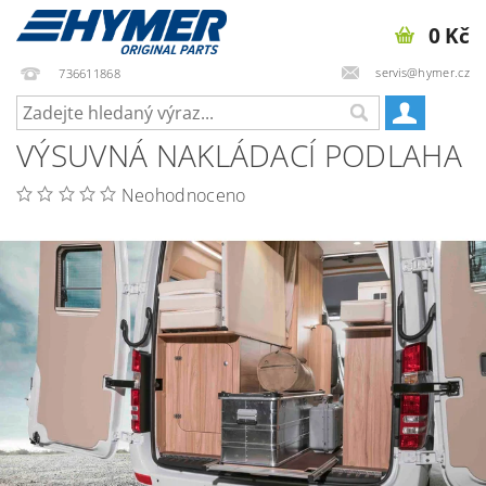
0 Kč
servis@hymer.cz
736611868
VÝSUVNÁ NAKLÁDACÍ PODLAHA
Neohodnoceno