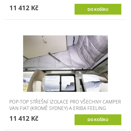
11 412 Kč
POP-TOP STŘEŠNÍ IZOLACE PRO VŠECHNY CAMPER
VAN FIAT (KROMĚ SYDNEY) A ERIBA FEELING
11 412 Kč