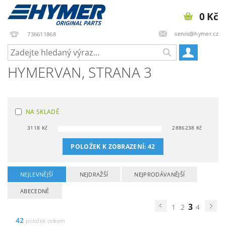
0 Kč
servis@hymer.cz
736611868
HYMERVAN
, STRANA 3
NA SKLADĚ
3118
Kč
2886238
Kč
POLOŽEK K ZOBRAZENÍ:
42
NEJLEVNĚJŠÍ
NEJDRAŽŠÍ
NEJPRODÁVANĚJŠÍ
ABECEDNĚ
3
1
2
4
42
položek celkem